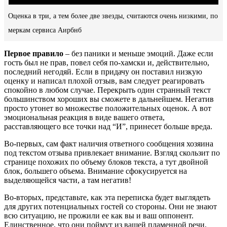
Оценка в три, а тем более две звезды, считаются очень низкими, по
меркам сервиса Аирбнб
Первое правило
– без паники и меньше эмоций. Даже если
гость был не прав, повел себя по-хамски и, действительно,
последний негодяй. Если в придачу он поставил низкую
оценку и написал плохой отзыв, вам следует реагировать
спокойно в любом случае. Перекрыть один странный текст
большинством хороших вы сможете в дальнейшем. Негатив
просто утонет во множестве положительных оценок. А вот
эмоциональная реакция в виде вашего ответа,
расставляющего все точки над “И”, принесет больше вреда.
Во-первых, сам факт наличия ответного сообщения хозяина
под текстом отзыва привлекает внимание. Взгляд скользит по
странице похожих по объему блоков текста, а тут двойной
блок, большего объема. Внимание сфокусируется на
выделяющейся части, а там негатив!
Во-вторых, представьте, как эта переписка будет выглядеть
для других потенциальных гостей со стороны. Они не знают
всю ситуацию, не прожили ее как вы и ваш оппонент.
Единственное, что они поймут из вашей пламенной речи,