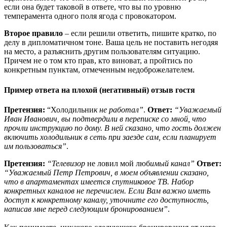
если она будет таковой в ответе, что вы по уровню
темперамента одного поля ягода с провокатором.
Второе правило
– если решили ответить, пишите кратко, по
делу в дипломатичном тоне. Ваша цель не поставить негодяя
на место, а разъяснить другим пользователям ситуацию.
Причем не о том кто прав, кто виноват, а пройтись по
конкретным пунктам, отмеченным недоброжелателем.
Пример ответа на плохой (негативный) отзыв гостя
Претензия:
“Холодильни
к не работал”
.
Ответ:
“Уважаемый
Иван Иванович, вы подтвердили в переписке со мной, что
прочли инструкцию по дому. В ней сказано, что гость должен
включить холодильник в сеть при заезде сам, если планирует
им пользоваться”
.
Претензия:
“Телевизор
не ловил мой люб
имый канал”
Ответ:
“Уважаемый Петр Петрович, в моем объявлении сказано,
что в апартаментах имеется спутниковое ТВ. Набор
конкретных каналов не перечислен. Если Вам важно иметь
доступ к конкретному каналу, уточните его доступность,
написав мне перед следующим бронированием”
.