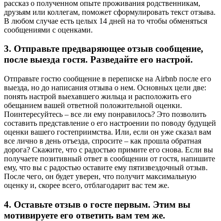
рассказ о полученном опыте проживания родственникам,
друзьям или коллегам, поможет сформулировать текст отзыва.
В любом случае есть целых 14 дней на то чтобы обменяться
сообщениями с оценками.
3. Отправьте предваряющее отзыв сообщение,
после выезда гостя. Разведайте его настрой.
Отправьте гостю сообщение в переписке на Airbnb после его
выезда, но до написания отзыва о нем. Основных цели две:
понять настрой выехавшего жильца и расположить его
обещанием вашей ответной положительной оценки.
Поинтересуйтесь – все ли ему понравилось? Это позволить
составить представление о его настроении по поводу будущей
оценки вашего гостеприимства. Или, если он уже сказал вам
все лично в день отъезда, спросите – как прошла обратная
дорога? Скажите, что с радостью примите его снова. Если вы
получаете позитивный ответ в сообщении от гостя, напишите
ему, что вы с радостью оставите ему пятизвездочный отзыв.
После чего, он будет уверен, что получит максимальную
оценку и, скорее всего, отблагодарит вас тем же.
4. Оставьте отзыв о госте первым. Этим вы
мотивируете его ответить вам тем же.