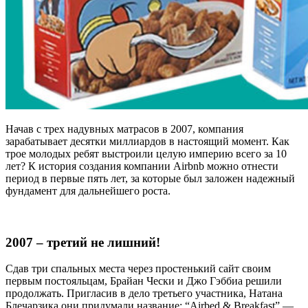
Начав с трех надувных матрасов в 2007, компания
зарабатывает десятки миллиардов в настоящий момент. Как
трое молодых ребят выстроили целую империю всего за 10
лет? К история создания компании Airbnb можно отнести
период в первые пять лет, за которые был заложен надежный
фундамент для дальнейшего роста.
2007 – третий не лишний!
Сдав три спальных места через простенький сайт своим
первым постояльцам, Брайан Чески и Джо Гэббиа решили
продолжать. Пригласив в дело третьего участника, Натана
Блечарзика они придумали название: “Airbed & Breakfast” —